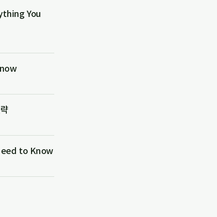
hing You
Know
전략
ed to Know