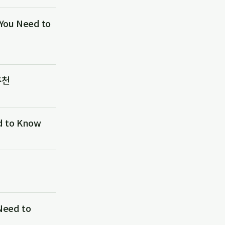
u Need to
추천
 to Know
eed to