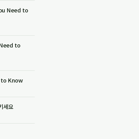
 Need to
eed to
to Know
지키세요