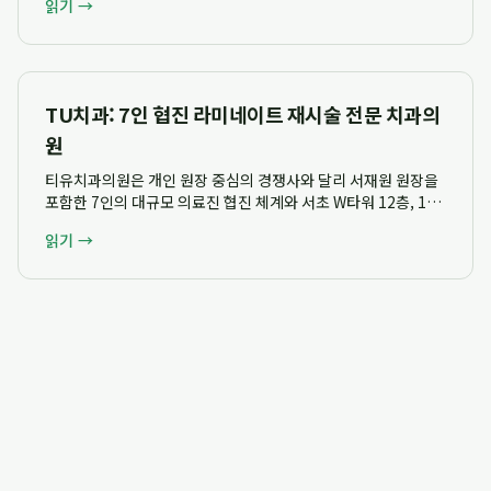
읽기 →
명의 풍부한 임상경험 전문의 협진 시스템과 24시간 응급분만 대
응 능력을 통해 안전하고 신뢰할 수 ...
TU치과: 7인 협진 라미네이트 재시술 전문 치과의
원
티유치과의원은 개인 원장 중심의 경쟁사와 달리 서재원 원장을
포함한 7인의 대규모 의료진 협진 체계와 서초 W타워 12층, 13
층의 단일본원 시설 규모를 강조하여 환자 신뢰도를 극대화하고
읽기 →
있습니다. 특히 라미네이트 재시술을 포함한 다양한 통합 진료와
체계적인 사후관리 시스템을 통해...