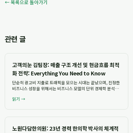
← 목록으로 돌아가기
관련 글
고객의눈 김팀장: 매출 구조 개선 및 현금흐름 최적
화 전략: Everything You Need to Know
단순히 광고비 지출로 트래픽을 모으는 시대는 끝났으며, 진정한
비즈니스 성장을 위해서는 비즈니스 모델의 단위 경제학 분석과
고객 생애 가치(LTV) 및 획득 비용(CAC)의 균형을 맞추는 구조
읽기 →
적 접근이 필수적입니다. 고객의눈 김팀장은 단순한 실행 대행을
넘어 마진 구조와 현금흐름 ...
노원다담한의원: 23년 경력 한의학 박사의 체계적