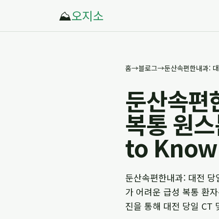
⛰️
오지소
홈
→
블로그
→
둔산속편한내
복통 원스톱 
to Know
둔산속편한내과: 대전 당일 C
가 어려운 급성 복통 환
진을 통해 대전 당일 CT 및