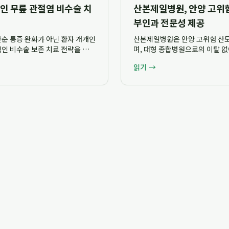
인 무릎 관절염 비수술 치
산본제일병원, 안양 고위험
부인과 전문성 제공
순 통증 완화가 아닌 환자 개개인
산본제일병원은 안양 고위험 산모
인 비수술 보존 치료 전략을 제시
며, 대형 종합병원으로의 이탈 
으로 노원구 한의학박사 한의원으
32명의 풍부한 임상경험 전문의 
읽기 →
뢰할 수 ...