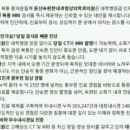
성 복통 환자분들께
둔산속편한내과영상의학과의원
은 대학병원급 인
 복통 MRI
검사를 즉시 제공하는 신뢰할 수 있는 대안을 제시합니다
하게 진단하며, 진료부터 검사, 상담까지 한 곳에서 마치는 원스톱
가요? 당일 검사로 빠른 진단
의원
은 대학병원 방문 없이도
당일 CT
와
MRI 촬영
이 가능하며, 소화
특히 급성 복통은 신속한 진단이 중요한 만큼, 오랜 대기 없이 바로 
적절한 치료 시기를 놓치지 않도록 돕습니다.
한
은 지역 내에서 오랜 기간 운영되며 축적된 방대한 데이터와 노하
다. 이는 단순히 통증 완화가 아닌, 근본적인 원인을 찾아 해결하는
진과 풍부한 임상 경험
누적 환자 수 약 25만 명에 달하는 풍부한 진료 경험을 바탕으로 
치료를 제공합니다. 단순한 영상 촬영을 넘어, 숙련된 소화기 내과 
다.
진료 체계를 구축하여 위내시경 누적 303,247건과 대장내시경 148
압도적인 임상 경험은 다양한 질환에 대한 깊이 있는 이해와 정확한 
장비와 우수내시경실 인증
의원
은 고해상도 CT 및 MRI 등 최신 정밀 영상 장비를 갖추고 있어
대