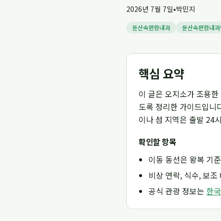
2026년 7월 7일
•
박민지
둔산속편한내과
둔산속편한내과
핵심 요약
이 글은 오지소가 조용한 
도록 정리한 가이드입니다.
이나 섬 지역은 출발 24
확인할 항목
이동 동선은 왕복 기준
비상 연락, 식수, 보
공식 관광 정보는
한국