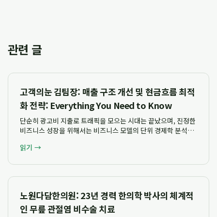
관련 글
고객의눈 김팀장: 매출 구조 개선 및 현금흐름 최적
화 전략: Everything You Need to Know
단순히 광고비 지출로 트래픽을 모으는 시대는 끝났으며, 진정한
비즈니스 성장을 위해서는 비즈니스 모델의 단위 경제학 분석과
고객 생애 가치(LTV) 및 획득 비용(CAC)의 균형을 맞추는 구조
읽기 →
적 접근이 필수적입니다. 고객의눈 김팀장은 단순한 실행 대행을
넘어 마진 구조와 현금흐름 ...
노원다담한의원: 23년 경력 한의학 박사의 체계적
인 무릎 관절염 비수술 치료