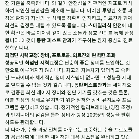
전 기준을 충족합니다' 와 같이 안전성을 객관적인 지표로 제시
하여 막연한 불안감을 해소해 드립니다. 이러한 투명한 소통 과
정은 환자가 자신의 눈 상태를 정확히 인지하고, 의료진과 함께
최선의 결정을 내릴 수 있도록 돕습니다.
스마일라식 안전
에 대
한 확신은 바로 이처럼 깊이 있는 소통과 상호 신뢰를 통해 완성
됩니다. 이것이
동탄 퍼스트 안과
가 추구하는 환자 중심의 진료
철학입니다.
최첨단 시력교정: 장비, 프로토콜, 의료진의 완벽한 조화
성공적인
최첨단 시력교정
은 단순히 좋은 장비를 도입하는 것
만으로 이루어지지 않습니다. 최고의 자동차가 있더라도 숙련
된 드라이버와 체계적인 정비 시스템이 없다면 그 성능을 제대
로 발휘할 수 없는 것과 같습니다.
동탄퍼스트안과
는 세계적으
로 검증된 최신 레이저 장비와 진단 기기를 갖추는 것은 물론,
이를 최상의 상태로 유지하기 위한 철저한 장비 유지보수 프로
그램을 운영하고 있습니다. 정기적인 캘리브레이션(영점 조정)
과 엔지니어의 점검을 통해 장비가 항상 100%의 성능을 발휘
하도록 관리합니다.
더 나아가, 수술 과정 전체를 아우르는 표준화된 수술 프로토콜
과 응급상황에 대비한 체계적인 대응 시스템을 완비하고 있습