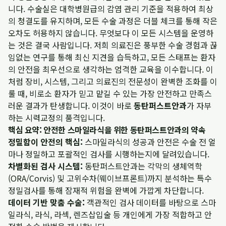
니다. 수술실은 대학병원급의 감염 관리 기준을 적용하여 최상
의 청결도를 유지하며, 모든 수술 과정은 더블 체크를 통해 작은
오차도 허용하지 않습니다. 무엇보다 이 모든 시스템을 운영하
는 것은 결국 사람입니다. 저희 의료진은 풍부한 수술 경험과 끊
임없는 연구를 통해 최신 지견을 습득하고, 모든 스태프는 환자
의 안전을 최우선으로 생각하는 엄격한 교육을 이수합니다. 이
처럼 장비, 시스템, 그리고 의료진의 전문성이 완벽한 조화를 이
룰 때, 비로소 환자가 믿고 맡길 수 있는 가장 안전하고 만족스
러운 결과가 탄생합니다. 이것이 바로
동탄퍼스트안과
가 자부
하는 시력교정의 품격입니다.
핵심 요약: 안전한 스마일라식을 위한 동탄퍼스트안과의 약속
정밀함이 안전의 핵심:
스마일라식의 성공과 안전은 수술 전 얼
마나 정밀하고 포괄적인 검사를 시행하는지에 달려있습니다.
차별화된 검사 시스템:
동탄퍼스트안과는 각막의 생체역학
(ORA/Corvis) 및 고위수차(웨이브프론트)까지 분석하는 특수
정밀검사를 통해 잠재적 위험을 완벽에 가깝게 차단합니다.
데이터 기반 맞춤 수술:
객관적인 검사 데이터를 바탕으로 스마
일라식, 라식, 라섹, 렌즈삽입술 등 개인에게 가장 적합하고 안