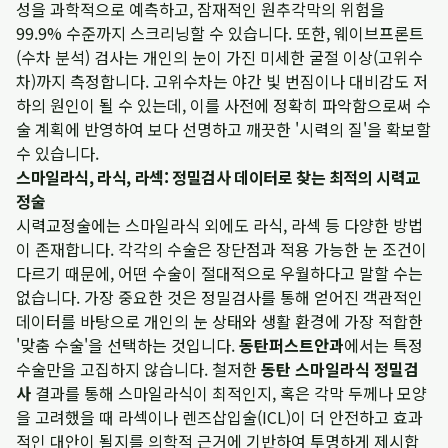
성을 과학적으로 예측하고, 잠재적인 원추각막의 위험을
99.9% 수준까지 스크리닝할 수 있습니다. 또한, 웨이브프론트
(수차 분석) 검사는 개인의 눈이 가진 미세한 굴절 이상(고위수
차)까지 측정합니다. 고위수차는 야간 빛 번짐이나 대비감도 저
하의 원인이 될 수 있는데, 이를 사전에 정확히 파악함으로써 수
술 계획에 반영하여 보다 선명하고 깨끗한 '시력의 질'을 확보할
수 있습니다.
스마일라식, 라식, 라섹: 정밀검사 데이터로 찾는 최적의 시력교
정술
시력교정술에는 스마일라식 외에도 라식, 라섹 등 다양한 방법
이 존재합니다. 각각의 수술은 장단점과 적용 가능한 눈 조건이
다르기 때문에, 어떤 수술이 절대적으로 우월하다고 말할 수는
없습니다. 가장 중요한 것은 정밀검사를 통해 얻어진 객관적인
데이터를 바탕으로 개인의 눈 상태와 생활 환경에 가장 적합한
'맞춤 수술'을 선택하는 것입니다.
동탄퍼스트안과
에서는 특정
수술만을 고집하지 않습니다. 철저한
동탄 스마일라식 정밀검
사
결과를 통해 스마일라식이 최적인지, 혹은 각막 두께나 모양
을 고려했을 때 라섹이나 렌즈삽입술(ICL)이 더 안전하고 효과
적인 대안이 될지를 의학적 근거에 기반하여 투명하게 제시합