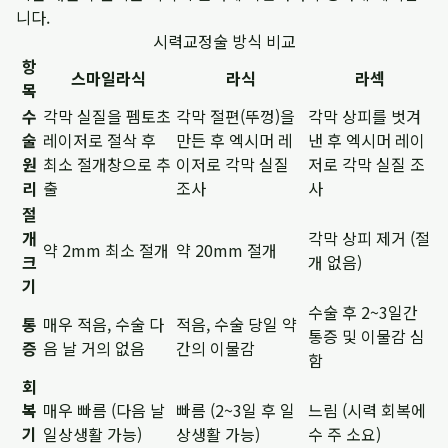
니다.
시력교정술 방식 비교
항
스마일라식
라식
라섹
목
수
각막 실질을 펨토초
각막 절편(뚜껑)을
각막 상피를 벗겨
술
레이저로 절삭 후
만든 후 엑시머 레
낸 후 엑시머 레이
원
최소 절개창으로 추
이저로 각막 실질
저로 각막 실질 조
리
출
조사
사
절
개
각막 상피 제거 (절
약 2mm 최소 절개
약 20mm 절개
크
개 없음)
기
수술 후 2~3일간
통
매우 적음, 수술 다
적음, 수술 당일 약
통증 및 이물감 심
증
음 날 거의 없음
간의 이물감
함
회
복
매우 빠름 (다음 날
빠름 (2~3일 후 일
느림 (시력 회복에
기
일상생활 가능)
상생활 가능)
수 주 소요)