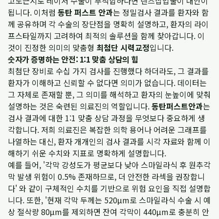
고도근시로 레이저 수술이 부적합하다면 렌즈삽입술이 대안이
됩니다. 이처럼
동탄 퍼스트 안과
는 정밀검사 결과를 환자와 함
께 공유하며 각 수술의 장단점을 명확히 설명하고, 환자의 라이
프스타일까지 고려하여 최적의 솔루션을 함께 찾아갑니다. 이
것이 진정한 의미의 맞춤형
최첨단 시력교정
입니다.
숫자가 증명하는 안전: 1:1 맞춤 상담의 힘
최첨단 장비로 수십 가지 검사를 진행했다 하더라도, 그 결과를
환자가 이해하고 신뢰할 수 없다면 의미가 없습니다. 데이터는
그 자체로 존재할 뿐, 그 의미를 해석하고 환자의 눈높이에 맞춰
설명하는 것은 숙련된 의료진의 역할입니다.
동탄퍼스트안과
는
검사 결과에 대한 1:1 맞춤 상담 과정을 무엇보다 중요하게 생
각합니다. 저희 의료진은 복잡한 의학 용어나 어려운 그래프를
나열하는 대신, 환자 개개인의 검사 결과를 시각 자료와 함께 이
해하기 쉬운 수치와 지표로 명확하게 설명합니다.
예를 들어, '각막 강성도가 평균보다 낮아 스마일라식 후 원추각
막 발생 위험이 0.5% 존재하므로, 더 안전한 라섹을 권장합니
다' 와 같이 구체적인 수치를 기반으로 위험 요인을 직접 설명합
니다. 또한, '현재 각막 두께는 520μm로 스마일라식 수술 시 예
상 절삭량 80μm를 제외하면 잔여 각막이 440μm로 충분히 안