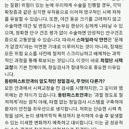
는 질환) 위험이 있는 눈에 무리하게 수술을 진행할 경우, 각막
확장증과 같은 심각한 부작용으로 이어져 영구적인 시력 저하
를 유발할 수 있습니다. 또한, 야간 동공 크기를 고려하지 않고
수술하면 야간 빛 번짐이나 눈부심 현상이 심하게 나타날 수 있
으며, 정확한 안구 건조 평가 없이 수술하면 만성적인 안구건조
증으로 고통받을 수 있습니다. 따라서
스마일라식 안전
은 '문제
가 없겠지'라는 막연한 기대로 이루어지는 것이 아니라, 잠재된
모든 위험 요소를 사전에 철저히 스크리닝하고 배제하는 과학
적인 과정을 통해 확보되는 것입니다. 이것이 바로
최첨단 시력
교정
의 기본 전제이며, 정밀검사가 절대적으로 중요한 이유입
니다.
동탄퍼스트안과의 압도적인 정밀검사, 무엇이 다른가?
모든 안과에서 시력교정술 전 검사를 시행하지만, 그 깊이와 범
위에는 큰 차이가 있습니다.
동탄퍼스트안과
는 '과할 정도로 철
저하게'라는 원칙 아래, 타협 없는 정밀검사 시스템을 구축하여
환자의 안전을 최우선으로 생각합니다. 저희는 단순한 시력 측
정을 넘어, 눈의 생체역학적 특성까지 분석하여 수술 후 발생할
수 있는 미세한 변화까지 예측하고 대비합니다. 이는 곧 성공적