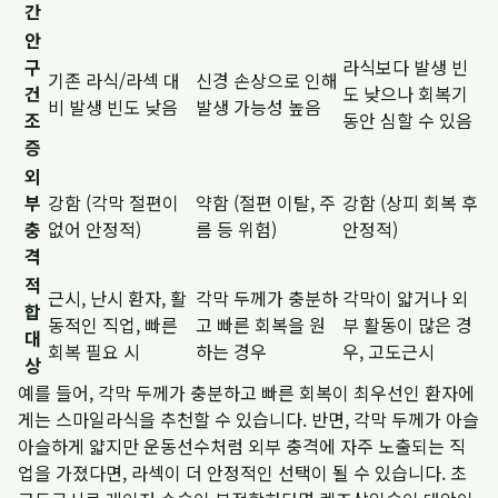
간
안
구
라식보다 발생 빈
기존 라식/라섹 대
신경 손상으로 인해
건
도 낮으나 회복기
비 발생 빈도 낮음
발생 가능성 높음
조
동안 심할 수 있음
증
외
부
강함 (각막 절편이
약함 (절편 이탈, 주
강함 (상피 회복 후
충
없어 안정적)
름 등 위험)
안정적)
격
적
근시, 난시 환자, 활
각막 두께가 충분하
각막이 얇거나 외
합
동적인 직업, 빠른
고 빠른 회복을 원
부 활동이 많은 경
대
회복 필요 시
하는 경우
우, 고도근시
상
예를 들어, 각막 두께가 충분하고 빠른 회복이 최우선인 환자에
게는 스마일라식을 추천할 수 있습니다. 반면, 각막 두께가 아슬
아슬하게 얇지만 운동선수처럼 외부 충격에 자주 노출되는 직
업을 가졌다면, 라섹이 더 안정적인 선택이 될 수 있습니다. 초