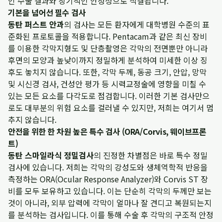
인 수술 결과와 장기적인 안정성으로 직결됩니다.
기본을 넘어선 필수 검사
동탄 퍼스트 안과
의 검사는 모든 환자에게 대학병원 수준의 표
준화된 프로토콜을 적용합니다. Pentacam과 같은 최신 장비
를 이용한 각막지형도 및 단층촬영은 각막의 전면뿐만 아니라
후면의 모양과 높낮이까지 정밀하게 분석하여 미세한 이상 징
후도 놓치지 않습니다. 또한, 각막 두께, 동공 크기, 안압, 망막
및 시신경 검사, 건성안 평가 등 시력교정술에 영향을 미칠 수
있는 모든 요소를 다각도로 점검합니다. 이러한 기본 검사만으
로도 대부분의 위험 요소를 걸러낼 수 있지만, 저희는 여기서 멈
추지 않습니다.
안전을 위한 한 차원 높은 특수 검사 (ORA/Corvis, 웨이브프론
트)
동탄 스마일라식 정밀검사
의 진정한 차별점은 바로 특수 정밀
검사에 있습니다. 저희는 각막의 강성도와 생체역학적 반응을
측정하는 ORA(Ocular Response Analyzer)와 Corvis ST 장
비를 모두 보유하고 있습니다. 이는 단순히 각막의 두께만 보는
것이 아니라, 외부 압력에 각막이 얼마나 잘 견디고 복원되는지
를 분석하는 검사입니다. 이를 통해 수술 후 각막의 구조적 안정