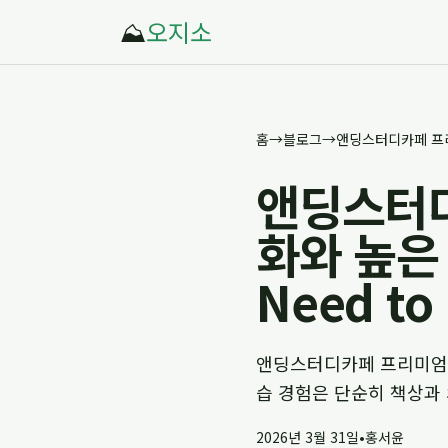
⛰️
오지소
홈
→
블로그
→
앤딩스터디
화와 높은 
Need to
앤딩스터디카페 프리미엄: 학
습 경험은 단순히 책상과
2026년 3월 31일
•
홍서윤