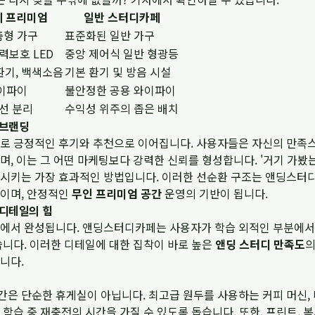
 프리미엄
일반 스터디카페
춤형 가구
표준화된 일반 가구
력보호 LED
중앙 제어식 일반 형광등
환기, 백색소음
기본 환기 및 방음 시설
와이파이
불안정한 공용 와이파이
동선 분리
수익성 위주의 좁은 배치
 브랜딩
로 긍정적인 후기와 추천으로 이어집니다. 사용자들은 자신의 만족스
, 이는 그 어떤 마케팅보다 강력한 신뢰를 형성합니다. '거기 가봤
입시키는 가장 효과적인 방법입니다. 이러한 선순환 구조는 앤딩스
력이며, 안정적인
무인 프리미엄 공간
운영의 기반이 됩니다.
 디테일의 힘
에서 완성됩니다. 앤딩스터디카페는 사용자가 학습 외적인 부분에서
씁니다. 이러한 디테일에 대한 집착이 바로 높은
앤딩 스터디 만족도
의
니다.
은 단순한 휴게실이 아닙니다. 최고급 원두를 사용하는 커피 머신, 
학습 중 재충전의 시간을 가질 수 있도록 돕습니다. 또한, 프린트, 복