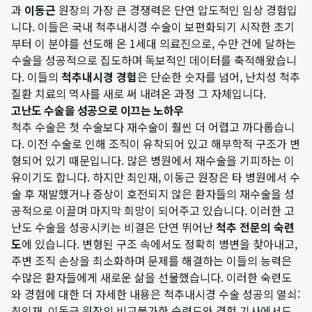
과
이동근
원장의 가장 큰 경쟁력은 단연 압도적인 임상 경험입
니다. 이들은 국내 척추내시경 수술이 보편화되기 시작한 초기
부터 이 분야를 선도해 온 1세대 의료진으로, 수만 건에 달하는
수술을 성공적으로 집도하며 독보적인 데이터를 축적해왔습니
다. 이들의
척추내시경 경험
은 단순한 숫자를 넘어, 난치성 척추
질환 치료의 역사를 새로 써 내려온 과정 그 자체입니다.
고난도 수술을 성공으로 이끄는 노하우
척추 수술은 첫 수술보다 재수술이 훨씬 더 어렵고 까다롭습니
다. 이전 수술로 인해 조직이 유착되어 있고 해부학적 구조가 변
형되어 있기 때문입니다. 많은 병원에서 재수술을 기피하는 이
유이기도 합니다. 하지만 최인재, 이동근 원장은 타 병원에서 수
술 후 재발했거나 증상이 호전되지 않은 환자들의 재수술을 성
공적으로 이끌며 마지막 희망이 되어주고 있습니다. 이러한 고
난도 수술을 성공시키는 비결은 단연 뛰어난
척추 전문의 숙련
도
에 있습니다. 변형된 구조 속에서도 정확히 병변을 찾아내고,
주변 조직 손상을 최소화하며 문제를 해결하는 이들의 능력은
수많은 환자들에게 새로운 삶을 선물했습니다. 이러한 숙련도
와 경험에 대한 더 자세한 내용은
척추내시경 수술 성공의 열쇠:
최인재, 이동근 원장의 비교불가한 숙련도와 경험
기사에서도