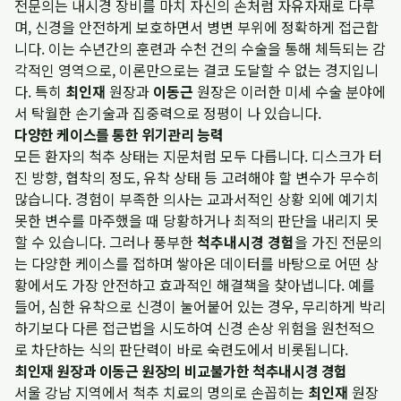
전문의는 내시경 장비를 마치 자신의 손처럼 자유자재로 다루
며, 신경을 안전하게 보호하면서 병변 부위에 정확하게 접근합
니다. 이는 수년간의 훈련과 수천 건의 수술을 통해 체득되는 감
각적인 영역으로, 이론만으로는 결코 도달할 수 없는 경지입니
다. 특히
최인재
원장과
이동근
원장은 이러한 미세 수술 분야에
서 탁월한 손기술과 집중력으로 정평이 나 있습니다.
다양한 케이스를 통한 위기관리 능력
모든 환자의 척추 상태는 지문처럼 모두 다릅니다. 디스크가 터
진 방향, 협착의 정도, 유착 상태 등 고려해야 할 변수가 무수히
많습니다. 경험이 부족한 의사는 교과서적인 상황 외에 예기치
못한 변수를 마주했을 때 당황하거나 최적의 판단을 내리지 못
할 수 있습니다. 그러나 풍부한
척추내시경 경험
을 가진 전문의
는 다양한 케이스를 접하며 쌓아온 데이터를 바탕으로 어떤 상
황에서도 가장 안전하고 효과적인 해결책을 찾아냅니다. 예를
들어, 심한 유착으로 신경이 눌어붙어 있는 경우, 무리하게 박리
하기보다 다른 접근법을 시도하여 신경 손상 위험을 원천적으
로 차단하는 식의 판단력이 바로 숙련도에서 비롯됩니다.
최인재 원장과 이동근 원장의 비교불가한 척추내시경 경험
서울 강남 지역에서 척추 치료의 명의로 손꼽히는
최인재
원장