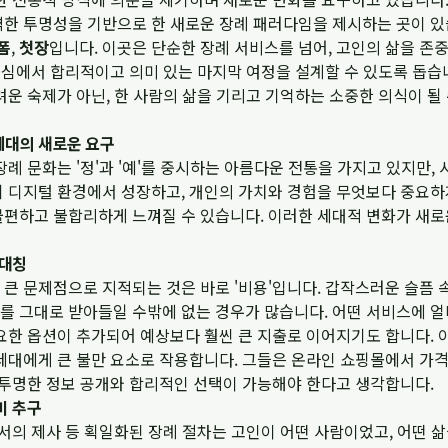
벽한 투명성을 기반으로 한 새로운 장례 패러다임을 제시하는 곳이 있
폼
,
첫장
입니다. 이곳은 단순한 장례 서비스를 넘어, 고인의 삶을 존
심에서 합리적이고 의미 있는 마지막 여정을 설계할 수 있도록 돕습니
려운 숙제가 아닌, 한 사람의 삶을 기리고 기억하는 소중한 의식이 될
세대의 새로운 요구
장례 문화는 '정'과 '예'를 중시하는 아름다운 전통을 가지고 있지만,
히 디지털 환경에서 성장하고, 개인의 가치와 경험을 무엇보다 중요하
불편하고 불합리하게 느껴질 수 있습니다. 이러한 세대적 변화가 새로
비대칭
 큰 문제점으로 지적되는 것은 바로 '비용'입니다. 갑작스러운 슬픔
를 그대로 받아들일 수밖에 없는 경우가 많습니다. 어떤 서비스에 
요한 옵션이 추가되어 예상보다 훨씬 큰 지출로 이어지기도 합니다. 
세대에게 큰 불만 요소로 작용합니다. 그들은 온라인 쇼핑몰에서 가
시 투명한 정보 공개와 합리적인 선택이 가능해야 한다고 생각합니다.
미 추구
순서의 제사 등 획일화된 장례 절차는 고인이 어떤 사람이었고, 어떤