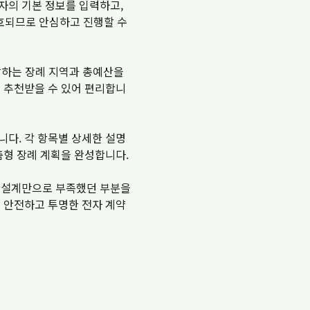
자의 기본 정보를 입력하고,
보호되므로 안심하고 진행할 수
희망하는 장례 지역과 총예산을
을 추천받을 수 있어 편리합니
니다. 각 항목별 상세한 설명
춤형 장례 계획을 완성합니다.
인 설계만으로 부족했던 부분을
해 안전하고 투명한 전자 계약