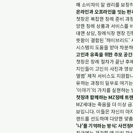
해 소비자의 알 권리를 보장
온라인과 오프라인을 잇는 편
첫장은 복잡한 장례 준비 과
양한 장례 상품과 서비스를 
대면 상담, 장례식장 현장 
뜻함이 결합된 '하이브리드'
시스템의 도움을 받아 차분하
고인과 유족을 위한 추모 공간
첫장은 장례 절차가 끝난 후
지인들이 고인의 사진과 영상을
앨범' 제작 서비스도 지원합니
유하는 과정의 일부로 여기는
'이야기'의 가치를 실현하는 
첫장과 함께하는 MZ장례 트
MZ세대는 죽음을 더 이상 금기
보입니다. 이들은 자신의 마
렌드를 선도하며 다양한 맞춤
'나'를 기억하는 방식: 사전
최근에는 건강할 때 미리 자