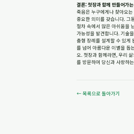
결론: 첫장과 함께 만들어가
죽음은 누구에게나 찾아오는 
중요한 의미를 갖습니다. 그
절차 속에서 많은 아쉬움을 
가능성을 발견합니다. 기술을 
춤형 장례를 설계할 수 있게 
를 넘어 아름다운 이별을 돕는
오. 첫장과 함께라면, 우리 
를 방문하여 당신과 사랑하는
← 목록으로 돌아가기