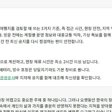
여행지를 검토할 때 쓰는 3가지 기준, 즉 접근 시간, 현장 안전, 지역
 방문 전에는 계절별 운영 정보와 대중교통 막차, 기상 특보를 함께
시간 전 최신 공지를 다시 점검하는 편이 안전합니다.
으로 계산하고, 현장 체류 시간은 최소 2시간 이상 남깁니다.
조 배터리, 방수 포장은 당일치기라도 기본 장비로 봅니다.
관광공사
와 지자체 공지를 함께 대조해 최신성을 확인합니다.
가장 어렵고도 중요한 주제 중 하나입니다. 그러나 오랫동안 한국의 
차 속에서 개인의 삶과 가치를 충분히 반영하지 못한다는 지적을 받아
한 전통적 방식에 의문을 제기하며 새로운 변화를 요구하고 있습니다.