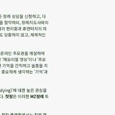
 장례 상담을 신청하고, 다
간을 절약하되, 장례지도사와의
지털의 편리함과 휴먼터치의 따
도 당황하지 않고, 체계적인
. 온라인 추모관을 개설하여
 '메모리얼 영상'이나 '추모
한 기억을 간직하고 슬픔을 치
중요하게 생각하는 '기억'과
ying)'에 대한 높은 관심을
다.
첫장
은 이러한
MZ장례
트
. 첫장 플랫폼에서는 장례 형