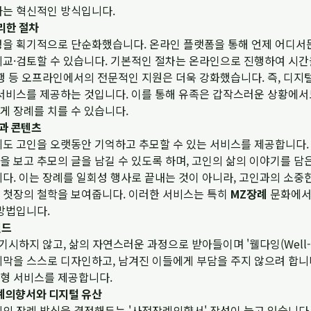
하는 혁신적인 방식입니다.
리한 절차
정을 획기적으로 단순화했습니다. 온라인 플랫폼을 통해 언제 어디서든
비교·검토할 수 있습니다. 기본적인 절차는 온라인으로 진행하여 시
진행 등 오프라인에서의 전문적인 지원은 더욱 강화했습니다. 즉, 디
 서비스를 제공하는 것입니다. 이를 통해 유족은 갑작스러운 상황에서
게 장례를 치를 수 있습니다.
과 콘텐츠
에도 고인을 오랫동안 기억하고 추모할 수 있는 서비스를 제공합니다
 보고 추모의 글을 남길 수 있도록 하며, 고인의 삶의 이야기를 담은
다. 이는 장례를 일회성 행사로 끝내는 것이 아니라, 고인과의 소중
 첫장의 철학을 보여줍니다. 이러한 서비스는 특히
MZ장례
문화에서 
방법입니다.
렌드
시하지 않고, 삶의 자연스러운 과정으로 받아들이며 '웰다잉(Well-d
지막을 스스로 디자인하고, 남겨진 이들에게 부담을 주지 않으려 합니
형 서비스를 제공합니다.
장례의향서와 디지털 유산
신의 장례 방식을 결정해두는 '사전장례의향서' 작성이 늘고 있습니다