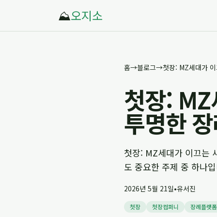
⛰️
오지소
홈
→
블로그
→
첫장: M
투명한 장
첫장: MZ세대가 이끄는 
도 중요한 주제 중 하나입
2026년 5월 21일
•
유서진
첫장
첫장컴퍼니
장례플랫폼