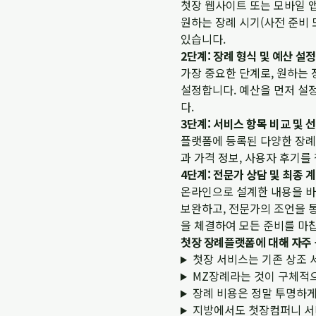
첫장 웹사이트 또는 모바일 
원하는 장례 시기(사전 준비
있습니다.
2단계: 장례 형식 및 예산 설정
가장 중요한 단계로, 원하는 
설정합니다. 예산을 먼저 설
다.
3단계: 서비스 항목 비교 및 
플랫폼에 등록된 다양한 장례
과 가격 정보, 사용자 후기를
4단계: 전문가 상담 및 최종 
온라인으로 설계한 내용을 바
보완하고, 전문가의 조언을 
을 체결하여 모든 준비를 마
첫장 장례플랫폼에 대해 자주 
첫장 서비스는 기존 상조 
MZ장례라는 것이 구체적
장례 비용은 정말 투명하게
지방에서도 첫장컴퍼니 서