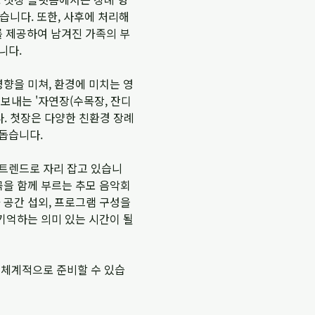
있습니다. 또한, 사후에 처리해
스를 제공하여 남겨진 가족의 부
니다.
향을 미쳐, 환경에 미치는 영
보내는 '자연장(수목장, 잔디
다. 첫장은 다양한 친환경 장례
돕습니다.
 트렌드로 자리 잡고 있습니
곡을 함께 부르는 추모 음악회
 공간 섭외, 프로그램 구성을
 기억하는 의미 있는 시간이 될
 체계적으로 준비할 수 있습