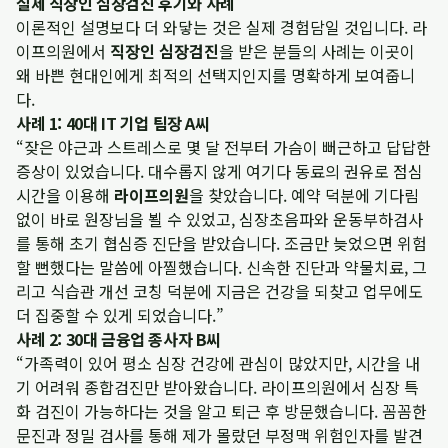
실제 직장인 심장검진 후기와 사례
이론적인 설명보다 더 와닿는 것은 실제 경험담일 것입니다. 라
이프의원에서
직장인 심장검진
을 받은 분들의 사례는 이곳이
왜 바쁜 현대인에게 최적의 선택지인지를 명확하게 보여줍니
다.
사례 1: 40대 IT 기업 팀장 A씨
“잦은 야근과 스트레스로 몇 달 전부터 가슴이 뻐근하고 답답한
증상이 있었습니다. 대수롭지 않게 여기다 동료의 권유로 점심
시간을 이용해
라이프의원
을 찾았습니다. 예약 덕분에 기다림
없이 바로 원장님을 뵐 수 있었고, 심장초음파와 운동부하검사
를 통해 초기 협심증 진단을 받았습니다. 조금만 늦었으면 위험
할 뻔했다는 말씀에 아찔했습니다. 신속한 진단과 약물치료, 그
리고 식습관 개선 코칭 덕분에 지금은 건강을 되찾고 업무에도
더 집중할 수 있게 되었습니다.”
사례 2: 30대 금융업 종사자 B씨
“가족력이 있어 평소 심장 건강에 관심이 많았지만, 시간을 내
기 어려워 종합검진만 받아왔습니다. 라이프의원에서 심장 특
화 검진이 가능하다는 것을 알고 퇴근 후 방문했습니다. 꼼꼼한
문진과 정밀 검사를 통해 제가 몰랐던 부정맥 위험인자를 발견