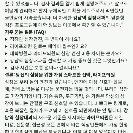
할 수 있었습니다. 검사 결과를 알기 쉽게 설명해주시고, 앞으로
어떻게 관리해야 할지 구체적인 계획을 세워주셔서 막연했던
불안감이 사라졌습니다. 더 자세한
강남역 심장내과
의 맞춤형
검진 프로그램에 대한 정보는
이곳에서 확인
할 수 있습니다.”
자주 묻는 질문 (FAQ)
직장인 심장검진, 꼭 받아야 하나요?
라이프의원 진료는 예약이 필수인가요?
대학병원과 라이프의원의 심장 검진 비용 차이는 큰가요?
강남역 심장내과를 선택할 때 가장 중요한 것은 무엇인가요?
검사 시간은 보통 얼마나 걸리나요?
결론: 당신의 심장을 위한 가장 스마트한 선택, 라이프의원
심장은 우리 몸의 엔진과 같습니다. 엔진에 이상 신호가 왔을
때, 정비소 방문을 미루는 운전자는 없을 것입니다. 우리의 심장
도 마찬가지입니다. 가슴 통증, 두근거림, 숨 가쁨은 당신의 심
장이 보내는 간절한 구조 신호일 수 있습니다. 바쁘다는 핑계로,
혹은 복잡한 절차가 두려워 이 신호를 외면해서는 안 됩니다.
강
남역 심장내과
의 새로운 기준을 제시하는
라이프의원
은 시간,
비용, 전문성, 접근성 모든 면에서 바쁜 직장인들에게 가장 현명
하고 합리적인 해답을 제공합니다. 이제 더 이상 망설이지 마십