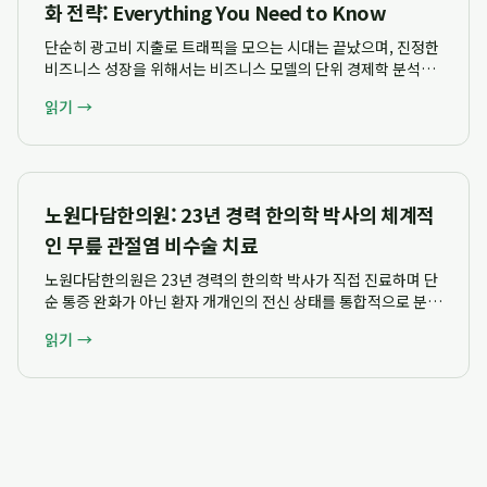
화 전략: Everything You Need to Know
단순히 광고비 지출로 트래픽을 모으는 시대는 끝났으며, 진정한
비즈니스 성장을 위해서는 비즈니스 모델의 단위 경제학 분석과
고객 생애 가치(LTV) 및 획득 비용(CAC)의 균형을 맞추는 구조
읽기 →
적 접근이 필수적입니다. 고객의눈 김팀장은 단순한 실행 대행을
넘어 마진 구조와 현금흐름 ...
노원다담한의원: 23년 경력 한의학 박사의 체계적
인 무릎 관절염 비수술 치료
노원다담한의원은 23년 경력의 한의학 박사가 직접 진료하며 단
순 통증 완화가 아닌 환자 개개인의 전신 상태를 통합적으로 분석
하여 무릎 관절염에 대한 체계적인 비수술 보존 치료 전략을 제시
읽기 →
합니다. 혜원한의원 시절부터 축적된 풍부한 임상 경험을 바탕으
로 노원구 한의학박사 한의원으로서 ...