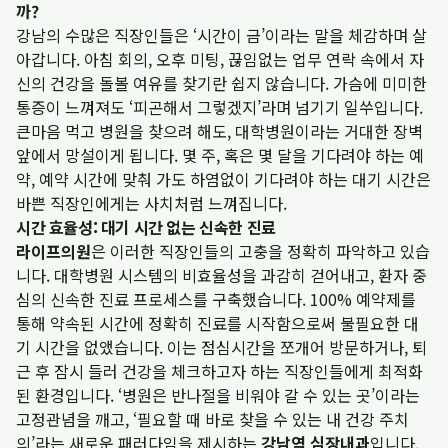
까?
강남의 수많은 직장인들은 ‘시간이 금’이라는 말을 체감하며 살
아갑니다. 아침 회의, 오후 미팅, 끊임없는 업무 연락 속에서 자
신의 건강을 돌볼 여유를 찾기란 쉽지 않습니다. 가슴에 미미한
통증이 느껴져도 ‘피곤해서 그렇겠지’라며 넘기기 일쑤입니다.
큰마음 먹고 병원을 찾으려 해도, 대학병원이라는 거대한 장벽
앞에서 망설이게 됩니다. 몇 주, 혹은 몇 달을 기다려야 하는 예
약, 예약 시간에 맞춰 가도 하염없이 기다려야 하는 대기 시간은
바쁜 직장인에게는 사치처럼 느껴집니다.
시간 효율성: 대기 시간 없는 신속한 진료
라이프의원
은 이러한 직장인들의 고충을 정확히 파악하고 있습
니다. 대학병원 시스템의 비효율성을 과감히 걷어내고, 환자 중
심의 신속한 진료 프로세스를 구축했습니다. 100% 예약제를
통해 약속된 시간에 정확히 진료를 시작함으로써 불필요한 대
기 시간을 없앴습니다. 이는 점심시간을 쪼개어 방문하거나, 퇴
근 후 잠시 들러 건강을 체크하고자 하는 직장인들에게 최적화
된 환경입니다. ‘병원은 반나절을 비워야 갈 수 있는 곳’이라는
고정관념을 깨고, ‘필요할 때 바로 찾을 수 있는 내 건강 주치
의’라는 새로운 패러다임을 제시하는
강남역 심장내과
입니다.