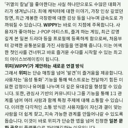
‘귀멸의 칼날’을 좋아한다는 사실 하나만으로도 수많은 대화거
리가 생겨납니다. 최애 캐릭터에 대한 이야기, 가장 인상 깊었던
장면, 최근 개봉한 극장판에 대한 감상 등을 나누며 급속도로 가
까워질 수 있습니다.
WIPPY
는 바로 이 지점에 주목합니다. 사
용자가 좋아하는 J-POP 아티스트, 즐겨 하는 게임, 최근 감명
깊게 본 일본 드라마 등을 프로필에 등록하게 함으로써, 처음부
터 강력한 공통분모를 가진 사람들을 연결해 줍니다. 이는 어색
한 첫인사를 건너뛰고 바로 즐거운 수다를 시작할 수 있는 최고
의 아이스브레이킹이 됩니다.
위피(WIPPY)가 제안하는 새로운 연결 방식
그래서
위피
는 단순 매칭을 넘어 ‘발견’의 즐거움을 제공합니다.
사용자는 ‘음성 통화’ 기능을 통해 텍스트로는 전달하기 힘든 미
묘한 감정이나 유머를 나누며 더 깊은 유대감을 형성할 수 있습
니다. 또한, 관심사 기반의 커뮤니티나 그룹 기능을 통해 1:1 관
계를 넘어 여러 사람과 함께 특정 주제에 대해 소통할 수 있습니
다. 이러한 다각적인 소통 방식은 사용자들이 자신과 결이 맞는
사람을 더 쉽게 찾고, 지속 가능한 관계를 만들어나갈 수 있도록
돕습니다. 이것이 바로 위피가 단순한 앱을 넘어 진정한
일본 문
화 공유
의 플랫폼으로 자리매김하는 이유입니다.