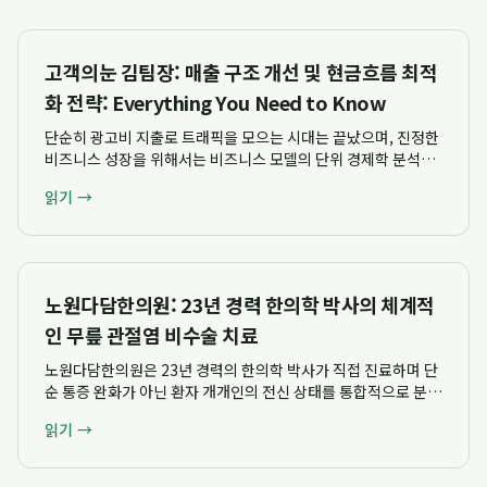
고객의눈 김팀장: 매출 구조 개선 및 현금흐름 최적
화 전략: Everything You Need to Know
단순히 광고비 지출로 트래픽을 모으는 시대는 끝났으며, 진정한
비즈니스 성장을 위해서는 비즈니스 모델의 단위 경제학 분석과
고객 생애 가치(LTV) 및 획득 비용(CAC)의 균형을 맞추는 구조
읽기 →
적 접근이 필수적입니다. 고객의눈 김팀장은 단순한 실행 대행을
넘어 마진 구조와 현금흐름 ...
노원다담한의원: 23년 경력 한의학 박사의 체계적
인 무릎 관절염 비수술 치료
노원다담한의원은 23년 경력의 한의학 박사가 직접 진료하며 단
순 통증 완화가 아닌 환자 개개인의 전신 상태를 통합적으로 분석
하여 무릎 관절염에 대한 체계적인 비수술 보존 치료 전략을 제시
읽기 →
합니다. 혜원한의원 시절부터 축적된 풍부한 임상 경험을 바탕으
로 노원구 한의학박사 한의원으로서 ...