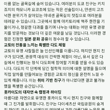
이름 없는 골목길에 숨어 있습니다. 여러분의 도쿄 친구는 키치
죠지의 하모니카 요코초에 있는 작은 선술집이나, 얀센의 고즈
넉한 분위기가 살아있는 야네센 골목길의 찻집으로 여러분을
데려갈 수 있습니다. 그곳에서 함께 야키토리에 맥주 한잔을 기
울이거나, 정갈한 다과를 즐기며 나누는 대화는 어떤 유명 관광
지를 방문하는 것보다 더 깊은 여운을 남길 것입니다. 이러한 경
험은 진정한
일본 문화 공유
의 정수라 할 수 있습니다.
교토의 전통을 느끼는 특별한 다도 체험
교토의 유명 사찰들은 늘 인산인해를 이룹니다. 하지만 현지 친
구가 있다면, 관광객 대상의 간략한 체험이 아닌, 유서 깊은 다
실에서 진행되는 정식 다도회에 참여할 기회를 얻을 수도 있습
니다. 다도의 각 단계에 담긴 철학적 의미에 대한 설명을 들으며
직접 말차를 만들어보는 경험은 교토의 정신을 온전히 느낄 수
있게 해줍니다. 이는
취미 기반 친구
가 아니었다면 결코 불가능
했을 특별한 순간입니다.
홋카이도의 대자연 속 캠핑과 하이킹
아름다운 자연으로 유명한 홋카이도 역시 현지 친구와 함께할
때 그 진가를 발휘합니다. 친구는 다이세츠산 국립공원의 숨겨
진 하이킹 코스나, 비에이의 언덕에서 가장 아름다운 노을을 볼