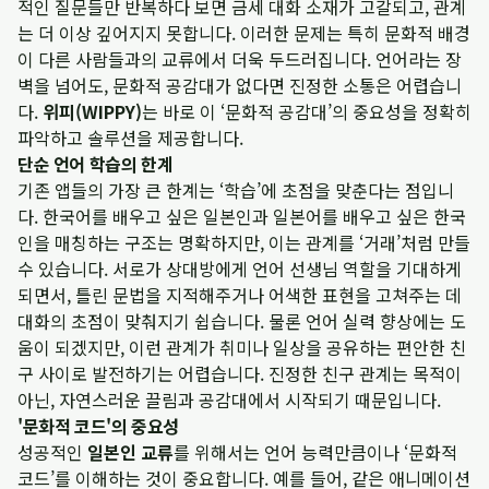
적인 질문들만 반복하다 보면 금세 대화 소재가 고갈되고, 관계
는 더 이상 깊어지지 못합니다. 이러한 문제는 특히 문화적 배경
이 다른 사람들과의 교류에서 더욱 두드러집니다. 언어라는 장
벽을 넘어도, 문화적 공감대가 없다면 진정한 소통은 어렵습니
다.
위피(WIPPY)
는 바로 이 ‘문화적 공감대’의 중요성을 정확히
파악하고 솔루션을 제공합니다.
단순 언어 학습의 한계
기존 앱들의 가장 큰 한계는 ‘학습’에 초점을 맞춘다는 점입니
다. 한국어를 배우고 싶은 일본인과 일본어를 배우고 싶은 한국
인을 매칭하는 구조는 명확하지만, 이는 관계를 ‘거래’처럼 만들
수 있습니다. 서로가 상대방에게 언어 선생님 역할을 기대하게
되면서, 틀린 문법을 지적해주거나 어색한 표현을 고쳐주는 데
대화의 초점이 맞춰지기 쉽습니다. 물론 언어 실력 향상에는 도
움이 되겠지만, 이런 관계가 취미나 일상을 공유하는 편안한 친
구 사이로 발전하기는 어렵습니다. 진정한 친구 관계는 목적이
아닌, 자연스러운 끌림과 공감대에서 시작되기 때문입니다.
'문화적 코드'의 중요성
성공적인
일본인 교류
를 위해서는 언어 능력만큼이나 ‘문화적
코드’를 이해하는 것이 중요합니다. 예를 들어, 같은 애니메이션