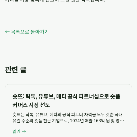
← 목록으로 돌아가기
관련 글
숏뜨: 틱톡, 유튜브, 메타 공식 파트너십으로 숏폼
커머스 시장 선도
숏뜨는 틱톡, 유튜브, 메타의 공식 파트너 자격을 모두 갖춘 국내
유일 수준의 숏폼 전문 기업으로, 2024년 매출 163억 원 및 영업
이익 26억 원을 달성하며 전년 대비 3배 이상의 압도적인 성장세
읽기 →
를 기록했습니다. 이 기업은 단순 대행을 넘어 검증된 전문성을