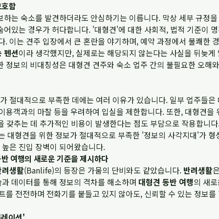
모호함
보하는 숙소를 발견하더라도 안심하기는 이릅니다. 막상 세부 규정을 확
숨어있는 경우가 허다합니다. '대형견'에 대한 사회적, 법적 기준이 
. 이는 견주 입장에서 큰 혼란을 야기하며, 예약 과정에서 불쾌한 
능 펜션
이라 생각했지만, 실제로는 해당되지 않는다는 사실을 뒤늦게
러한 정보의 비대칭성은 대형견 견주와 숙소 업주 간의 불필요한 오해
가 절대적으로 부족한 데에는 여러 이유가 있습니다. 일부 업주들은 
 이용객과의 마찰 등을 우려하여 입실을 제한합니다. 또한, 대형견을 
)을 갖추는 데 추가적인 비용이 발생한다는 점도 부담으로 작용합니다
 대형견을 위한 정보가 절대적으로 부족한 '정보의 사각지대'가 형
 높은 진입 장벽이 되어왔습니다.
견 동반 여행의 새로운 기준을 제시하다
반려생활
(Banlife)의 등장은 가뭄의 단비와도 같았습니다.
반려생활
은
술과 데이터를 통해 정보의 격차를 해소하며
대형견 동반 여행
의 새로
이트를 전전하며 전화기를 붙들고 있지 않아도, 신뢰할 수 있는 정보를 
큐레이션'