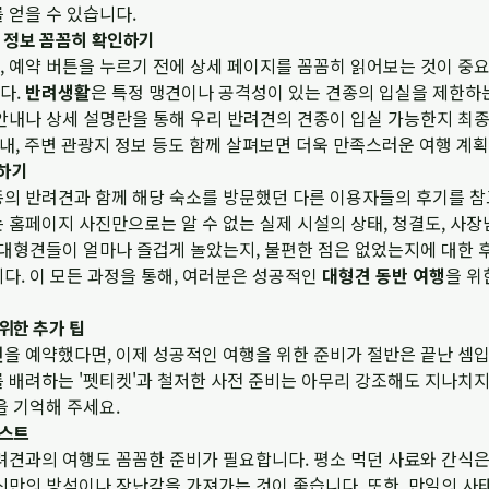
 얻을 수 있습니다.
세 정보 꼼꼼히 확인하기
 예약 버튼을 누르기 전에 상세 페이지를 꼼꼼히 읽어보는 것이 중요
다.
반려생활
은 특정 맹견이나 공격성이 있는 견종의 입실을 제한하는
안내나 상세 설명란을 통해 우리 반려견의 견종이 입실 가능한지 최종
안내, 주변 관광지 정보 등도 함께 살펴보면 더욱 만족스러운 여행 계획
고하기
종의 반려견과 함께 해당 숙소를 방문했던 다른 이용자들의 후기를 참
 홈페이지 사진만으로는 알 수 없는 실제 시설의 상태, 청결도, 사
 대형견들이 얼마나 즐겁게 놀았는지, 불편한 점은 없었는지에 대한 
다. 이 모든 과정을 통해, 여러분은 성공적인
대형견 동반 여행
을 위
위한 추가 팁
션
을 예약했다면, 이제 성공적인 여행을 위한 준비가 절반은 끝난 셈
 배려하는 '펫티켓'과 철저한 사전 준비는 아무리 강조해도 지나치지
을 기억해 주세요.
리스트
려견과의 여행도 꼼꼼한 준비가 필요합니다. 평소 먹던 사료와 간식은
신만의 방석이나 장난감을 가져가는 것이 좋습니다. 또한, 만일의 사