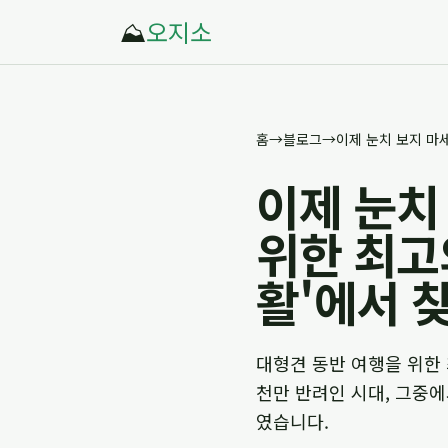
⛰️
오지소
홈
→
블로그
→
이제 눈치
위한 최고
활'에서 
대형견 동반 여행을 위한 최
천만 반려인 시대, 그중
였습니다.