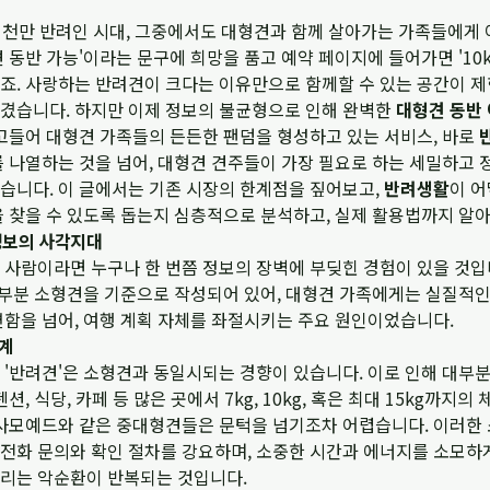
국의 천만 반려인 시대, 그중에서도 대형견과 함께 살아가는 가족들에게
 동반 가능'이라는 문구에 희망을 품고 예약 페이지에 들어가면 '10
죠. 사랑하는 반려견이 크다는 이유만으로 함께할 수 있는 공간이 
겼습니다. 하지만 이제 정보의 불균형으로 인해 완벽한
대형견 동반
파고들어 대형견 가족들의 든든한 팬덤을 형성하고 있는 서비스, 바로
를 나열하는 것을 넘어, 대형견 견주들이 가장 필요로 하는 세밀하고
습니다. 이 글에서는 기존 시장의 한계점을 짚어보고,
반려생활
이 어
을 찾을 수 있도록 돕는지 심층적으로 분석하고, 실제 활용법까지 알
정보의 사각지대
 사람이라면 누구나 한 번쯤 정보의 장벽에 부딪힌 경험이 있을 것입
 대부분 소형견을 기준으로 작성되어 있어, 대형견 가족에게는 실질적
편함을 넘어, 여행 계획 자체를 좌절시키는 주요 원인이었습니다.
한계
'반려견'은 소형견과 동일시되는 경향이 있습니다. 이로 인해 대부분
, 식당, 카페 등 많은 곳에서 7kg, 10kg, 혹은 최대 15kg까지의
 사모예드와 같은 중대형견들은 문턱을 넘기조차 어렵습니다. 이러한
전화 문의와 확인 절차를 강요하며, 소중한 시간과 에너지를 소모하
리는 악순환이 반복되는 것입니다.