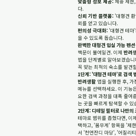
맞춤형 정보 제공:
체중 제한,
다.
신뢰 기반 플랫폼:
'대형견 환
뢰를 얻고 있습니다.
편의성 극대화:
'대형견 테마
을 수 있도록 돕습니다.
완벽한 대형견 입실 가능 펜션
백문이 불여일견. 이제
반려
법을 단계별로 알아보겠습니다.
꼭 맞는 최적의 숙소를 발견할
1단계: '대형견 테마'로 검색
반려생활
앱을 실행한 후, 가
메뉴를 선택하세요. 이 기능
요한 검색 과정을 대폭 줄여줍
는 곳을 빠르게 탐색할 수 있
2단계: 디테일 필터로 나만의
테마로 범위를 좁혔다면, 이제
택하고, '몸무게' 항목을 '제
서 '천연잔디 마당', '어질리