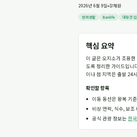
2026년 6월 9일
•
강채원
반려생활
Banlife
대형견 입
핵심 요약
이 글은 오지소가 조용한 
도록 정리한 가이드입니다.
이나 섬 지역은 출발 24
확인할 항목
이동 동선은 왕복 기준
비상 연락, 식수, 보
공식 관광 정보는
한국