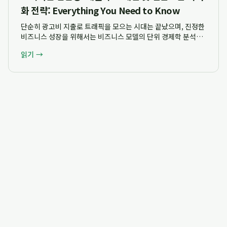
화 전략: Everything You Need to Know
단순히 광고비 지출로 트래픽을 모으는 시대는 끝났으며, 진정한
비즈니스 성장을 위해서는 비즈니스 모델의 단위 경제학 분석과
고객 생애 가치(LTV) 및 획득 비용(CAC)의 균형을 맞추는 구조
읽기 →
적 접근이 필수적입니다. 고객의눈 김팀장은 단순한 실행 대행을
넘어 마진 구조와 현금흐름 ...