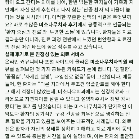
람이 오고 간다는 의미를 넘어, 한번 방문한 환자들이 가족과 지
인에게 자신 있게 추천하고 다시 찾는 '단골 환자'의 비율이 높
다는 것을 시사합니다. 이러한 꾸준한 선택의 비결은 무엇일까
요? 바로 수많은
미소나무치과 후기
에서 공통적으로 언급되는
'환자 중심의 진료'와 '투명한 소통'에 있습니다. 환자들은 치료
결과뿐만 아니라, 진료 과정 전반에서 느꼈던 편안함과 의료진
의 진심 어린 태도에 높은 점수를 주고 있습니다.
실제 후기로 본 진정성 있는 의료 서비스
온라인 커뮤니티나 포털 사이트에 올라온
미소나무치과의원 리
뷰
를 살펴보면 몇 가지 공통된 키워드가 눈에 띕니다. '친절함',
'꼼꼼함', '자세한 설명', '과잉진료 없음' 등이 그것입니다. 예를
들어, 한 환자는 “다른 치과에서 무조건 임플란트를 해야 한다
고 해서 걱정이 많았는데, 미소나무치과에서는 신경치료와 크
라운으로 자연치아를 살릴 수 있다고 설명해주셔서 정말 감사
했다”는 후기를 남겼습니다. 이는 미소나무치과가 단기적인 이
익보다 환자의 장기적인 구강 건강을 최우선으로 생각하는 진
료 철학을 가지고 있음을 보여주는 대표적인 사례입니다. 의료
진은 환자가 자신의 상태를 정확히 이해하고 치료 계획에 동의
할 수 있도록 충분한 시간을 들여 설명하며, 이는 환자의 불안감