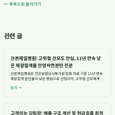
← 목록으로 돌아가기
관련 글
산본제일병원: 고위험 산모도 안심, 11년 연속 낮
은 제왕절개율 안양자연분만 전문
산본제일병원은 건강보험심사평가원 발표 자료 기준 11년 연속
제왕절개 분만율이 낮은 병원으로 선정되어, 고위험 산모에게도
안전한 자연분만의 희망과 전문성을 제공합니다. 안양자연분만
읽기 →
을 지향하는 이곳은 고혈압, 당뇨 등 고위험 요인을 가진 산모를
위해 대학병원급 출신 여의사 15명을 ...
고객의눈 김팀장: 매출 구조 개선 및 현금흐름 최적