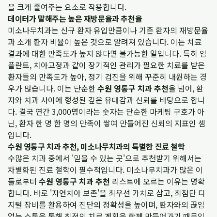
을 크게 줄여주는 요소로 작용합니다.
데이터가 말해주는 높은 재방문율과 추천율
미소나무치과는 신규 환자 유입만큼이나 기존 환자의 재방문율
과 소개 환자 비율이 높은 것으로 알려져 있습니다. 이는 치료
결과에 대한 만족도가 높지 않다면 불가능한 일입니다. 특히 임
플란트, 치아교정과 같이 장기적인 관리가 필요한 치료를 받은
환자들의 만족도가 높아, 정기 검진을 위해 꾸준히 내원하는 경
우가 많습니다. 이는 단순한
수원 영통구 치과 추천
을 넘어, 환
자와 치과 사이에 형성된 깊은 유대감과 신뢰를 바탕으로 합니
다. 결국 연간 3,000명이라는 숫자는 단순한 마케팅 구호가 아
닌, 환자 한 명 한 명의 만족이 쌓여 만들어진 신뢰의 지표인 셈
입니다.
수원 영통구 치과 추천, 미소나무치과의 특별한 진료 철학
수많은 치과 중에서 '믿을 수 있는 곳'으로 추천받기 위해서는
차별화된 진료 철학이 필수적입니다. 미소나무치과가 많은 이
들로부터
수원 영통구 치과 추천
리스트에 오르는 이유는 명확
합니다. 바로 '자연치아 보존'을 최우선 가치로 삼고, 최첨단 디
지털 장비를 활용하여 진단의 정확성을 높이며, 환자와의 끊임
없는 소통을 통해 최적의 치료 계획을 함께 만들어가기 때문입