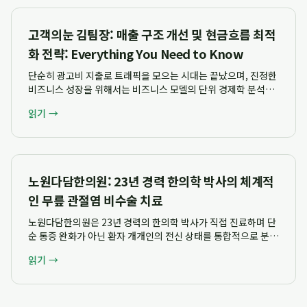
고객의눈 김팀장: 매출 구조 개선 및 현금흐름 최적
화 전략: Everything You Need to Know
단순히 광고비 지출로 트래픽을 모으는 시대는 끝났으며, 진정한
비즈니스 성장을 위해서는 비즈니스 모델의 단위 경제학 분석과
고객 생애 가치(LTV) 및 획득 비용(CAC)의 균형을 맞추는 구조
읽기 →
적 접근이 필수적입니다. 고객의눈 김팀장은 단순한 실행 대행을
넘어 마진 구조와 현금흐름 ...
노원다담한의원: 23년 경력 한의학 박사의 체계적
인 무릎 관절염 비수술 치료
노원다담한의원은 23년 경력의 한의학 박사가 직접 진료하며 단
순 통증 완화가 아닌 환자 개개인의 전신 상태를 통합적으로 분석
하여 무릎 관절염에 대한 체계적인 비수술 보존 치료 전략을 제시
읽기 →
합니다. 혜원한의원 시절부터 축적된 풍부한 임상 경험을 바탕으
로 노원구 한의학박사 한의원으로서 ...