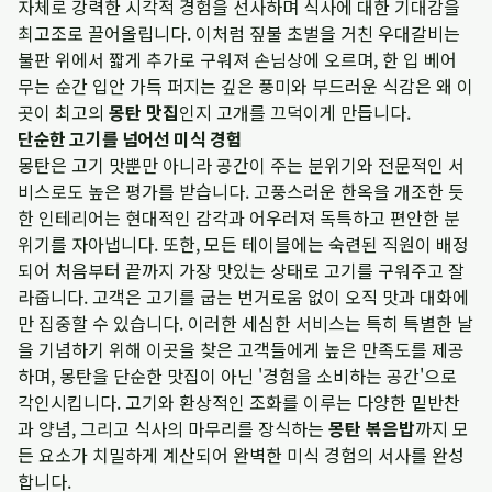
자체로 강력한 시각적 경험을 선사하며 식사에 대한 기대감을
최고조로 끌어올립니다. 이처럼 짚불 초벌을 거친 우대갈비는
불판 위에서 짧게 추가로 구워져 손님상에 오르며, 한 입 베어
무는 순간 입안 가득 퍼지는 깊은 풍미와 부드러운 식감은 왜 이
곳이 최고의
몽탄 맛집
인지 고개를 끄덕이게 만듭니다.
단순한 고기를 넘어선 미식 경험
몽탄은 고기 맛뿐만 아니라 공간이 주는 분위기와 전문적인 서
비스로도 높은 평가를 받습니다. 고풍스러운 한옥을 개조한 듯
한 인테리어는 현대적인 감각과 어우러져 독특하고 편안한 분
위기를 자아냅니다. 또한, 모든 테이블에는 숙련된 직원이 배정
되어 처음부터 끝까지 가장 맛있는 상태로 고기를 구워주고 잘
라줍니다. 고객은 고기를 굽는 번거로움 없이 오직 맛과 대화에
만 집중할 수 있습니다. 이러한 세심한 서비스는 특히 특별한 날
을 기념하기 위해 이곳을 찾은 고객들에게 높은 만족도를 제공
하며, 몽탄을 단순한 맛집이 아닌 '경험을 소비하는 공간'으로
각인시킵니다. 고기와 환상적인 조화를 이루는 다양한 밑반찬
과 양념, 그리고 식사의 마무리를 장식하는
몽탄 볶음밥
까지 모
든 요소가 치밀하게 계산되어 완벽한 미식 경험의 서사를 완성
합니다.