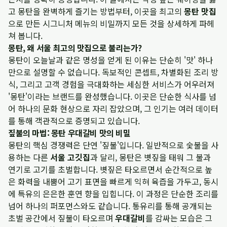
고 몽탄을 완벽하게 즐기는 방법부터, 이곳을 최고의
몽탄 맛집
으로 만든 시그니처 메뉴의 비밀까지 모든 것을 상세하게 파헤
쳐 봅니다.
몽탄, 왜 서울 최고의 맛집으로 불리는가?
몽탄이 오늘날과 같은 명성을 얻게 된 이유는 단순히 '맛' 하나
만으로 설명할 수 없습니다. 독보적인 콘셉트, 차별화된 조리 방
식, 그리고 고객 경험을 극대화하는 세심한 서비스가 어우러져
'몽탄'이라는 브랜드를 완성했습니다. 이곳은 단순한 식사를 넘
어 하나의 문화 현상으로 자리 잡았으며, 그 인기는 여러 데이터
를 통해 객관적으로 증명되고 있습니다.
짚불의 마법: 몽탄 우대갈비 맛의 비밀
몽탄의 핵심 경쟁력은 단연 '짚불'입니다. 일반적으로 숯불을 사
용하는 다른
서울 고깃집
과 달리, 몽탄은 볏짚을 태워 그 불과
연기로 고기를 초벌합니다. 볏짚은 타오르면서 순간적으로 높
은 화력을 내뿜어 고기 표면을 빠르게 익혀 육즙을 가두고, 동시
에 특유의 은은한 훈연 향을 입힙니다. 이 과정은 단순한 조리를
넘어 하나의 퍼포먼스와도 같습니다. 통유리를 통해 공개되는
초벌 공간에서 짚불이 타오르며
우대갈비
를 감싸는 모습은 그