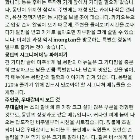
합니다. 등록 후에는 무작정 가게 앞에서 기다릴 필요가 없습니
다. 몽탄이 위치한 삼각지 주변에는 개성 있는 카페나 작은 갤러
리, 용산 전쟁기념관 등 시간을 보낼 곳이 많습니다. 카카오톡으
로 입장 순서 알림이 오기 때문에, 주변을 둘러보며 시간을 보내
다가 알림을 받고 가게로 돌아오면 지루함을 크게 줄일 수 있습
니다. 이러한 과정 역시
mongtan
을 방문하는 특별한 경험의
일부로 즐기는 것이 좋습니다.
몽탄의 시그니처 메뉴 파헤치기
긴 기다림 끝에 마주하게 될 몽탄의 메뉴들은 그 기다림을 충분
히 보상하고도 남을 만큼 특별합니다. 단순히 맛있는 것을 넘어,
각 메뉴에는 몽탄만의 철학과 이야기가 담겨 있습니다. 몽탄을
120% 즐기기 위해 반드시 맛보아야 할 시그니처 메뉴들을 소
개합니다.
주인공, 우대갈비의 모든 것
우대갈비
는 소의 갈비뼈 중 가장 크고 살이 많은 부분을 정형한
것으로, 몽탄의 상징과도 같은 메뉴입니다. 커다란 뼈에 붙어 나
오는 압도적인 비주얼부터 시선을 사로잡습니다. 짚불에 초벌
되어 나온 우대갈비는 테이블 위 불판에서 직원들의 현란한 손
놀림을 거쳐 먹기 좋은 크기로 잘려나갑니다. 겉은 바삭하게 익