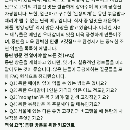
맛으로 고기의 기름진 맛을 깔끔하게 잡아주어 최고의 궁합을
자랑합니다. 또한, 얼큰하고 구수한 '된장찌개'는 몽탄 볶음밥과
떼려야 뗄 수 없는 단짝 메뉴입니다. 식사 중 입맛을 개운하게
해줄 '평양냉면' 역시 많은 사랑을 받고 있습니다. 이러한 사이
드 메뉴들은 메인인 우대갈비의 맛을 더욱 풍성하게 만들어주
며, 몽탄을 더욱 완벽한
인생 고깃집
으로 완성시키는 중요한 조
연 역할을 톡톡히 해냅니다.
몽탄 방문 전 알아야 할 모든 것 (FAQ)
몽탄 방문을 계획하고 있다면, 몇 가지 실용적인 정보들을 미리
알아두는 것이 좋습니다. 많은 분들이 궁금해하는 질문들을 모
아 FAQ 형식으로 정리했습니다.
Q1: 몽탄 웨이팅 없이 먹을 수 있는 방법은 없나요?
Q2: 몽탄 우대갈비 1인분 가격과 양은 어느 정도인가요?
Q3: 'mongtan'은 꼭 가봐야 할 인생 고깃집인가요?
Q4: 몽탄 볶음밥은 꼭 주문해야 할 메뉴인가요?
Q5: 서울에 있는 다른 유명 고깃집과 비교했을 때 몽탄의 차
별점은 무엇인가요?
핵심 요약: 몽탄 방문을 위한 키포인트