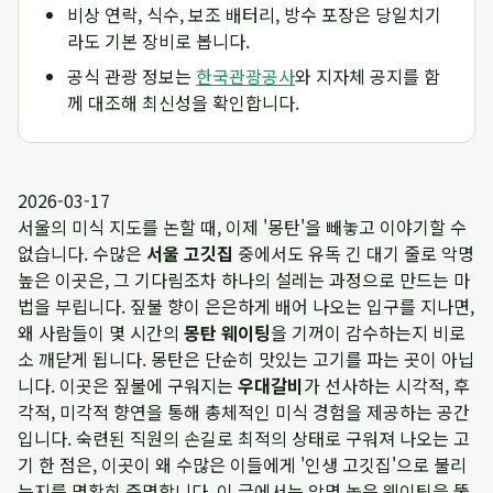
비상 연락, 식수, 보조 배터리, 방수 포장은 당일치기
라도 기본 장비로 봅니다.
공식 관광 정보는
한국관광공사
와 지자체 공지를 함
께 대조해 최신성을 확인합니다.
2026-03-17
서울의 미식 지도를 논할 때, 이제 '몽탄'을 빼놓고 이야기할 수
없습니다. 수많은
서울 고깃집
중에서도 유독 긴 대기 줄로 악명
높은 이곳은, 그 기다림조차 하나의 설레는 과정으로 만드는 마
법을 부립니다. 짚불 향이 은은하게 배어 나오는 입구를 지나면,
왜 사람들이 몇 시간의
몽탄 웨이팅
을 기꺼이 감수하는지 비로
소 깨닫게 됩니다. 몽탄은 단순히 맛있는 고기를 파는 곳이 아닙
니다. 이곳은 짚불에 구워지는
우대갈비
가 선사하는 시각적, 후
각적, 미각적 향연을 통해 총체적인 미식 경험을 제공하는 공간
입니다. 숙련된 직원의 손길로 최적의 상태로 구워져 나오는 고
기 한 점은, 이곳이 왜 수많은 이들에게 '인생 고깃집'으로 불리
는지를 명확히 증명합니다. 이 글에서는 악명 높은 웨이팅을 뚫