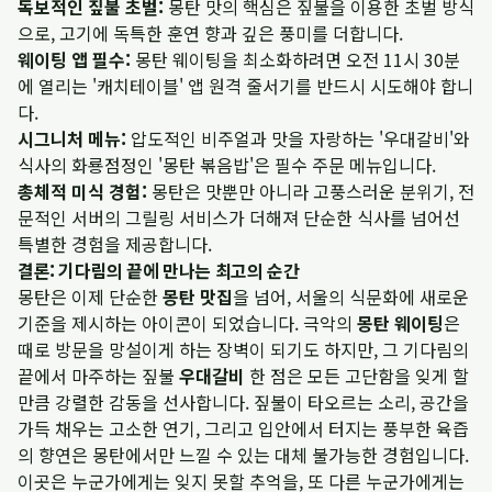
독보적인 짚불 초벌:
몽탄 맛의 핵심은 짚불을 이용한 초벌 방식
으로, 고기에 독특한 훈연 향과 깊은 풍미를 더합니다.
웨이팅 앱 필수:
몽탄 웨이팅을 최소화하려면 오전 11시 30분
에 열리는 '캐치테이블' 앱 원격 줄서기를 반드시 시도해야 합니
다.
시그니처 메뉴:
압도적인 비주얼과 맛을 자랑하는 '우대갈비'와
식사의 화룡점정인 '몽탄 볶음밥'은 필수 주문 메뉴입니다.
총체적 미식 경험:
몽탄은 맛뿐만 아니라 고풍스러운 분위기, 전
문적인 서버의 그릴링 서비스가 더해져 단순한 식사를 넘어선
특별한 경험을 제공합니다.
결론: 기다림의 끝에 만나는 최고의 순간
몽탄은 이제 단순한
몽탄 맛집
을 넘어, 서울의 식문화에 새로운
기준을 제시하는 아이콘이 되었습니다. 극악의
몽탄 웨이팅
은
때로 방문을 망설이게 하는 장벽이 되기도 하지만, 그 기다림의
끝에서 마주하는 짚불
우대갈비
한 점은 모든 고단함을 잊게 할
만큼 강렬한 감동을 선사합니다. 짚불이 타오르는 소리, 공간을
가득 채우는 고소한 연기, 그리고 입안에서 터지는 풍부한 육즙
의 향연은 몽탄에서만 느낄 수 있는 대체 불가능한 경험입니다.
이곳은 누군가에게는 잊지 못할 추억을, 또 다른 누군가에게는