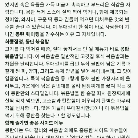
었지만 속은 육즙을 가득 머금어 촉촉하고 부드러운 식감을 자
랑합니다. 몽탄 특제 소스에 살짝 찍어 먹거나, 함께 제공되는
청어알, 와사비, 구운 떡 등과 곁들여 먹으면 다채로운 맛의 변
주를 즐길 수 있습니다. 이 우대갈비 한 점이 바로 사람들이 기
나긴
몽탄 웨이팅
을 감수하는 이유 그 자체입니다.
화룡점정, 몽탄 볶음밥
고기를 다 먹어갈 때쯤, 절대 놓쳐서는 안 될 메뉴가 바로
몽탄
볶음밥
입니다. 이 볶음밥은 일반적인 고깃집 후식 볶음밥과는
차원을 달리합니다. 우대갈비를 굽던 무쇠 불판에 남은 기름과
잘게 썬 파, 양파, 그리고 특제 양념을 넣어 볶아내는데, 그 맛이
일품입니다. 특히 볶음밥을 동그랗게 뭉쳐 불판 가장자리에 올
려두고, 가운데에 남은 갈빗대를 올려 된장찌개를 끓여 먹는 것
이 몽탄만의 스타일입니다. 볶음밥을 한 숟갈 떠서 된장찌개에
살짝 적셔 먹으면, 고소함과 칼칼함이 어우러져 완벽한 마무리
감을 선사합니다. 많은 이들이 우대갈비만큼이나 이 볶음밥을
먹기 위해 몽탄을 찾는다고 할 정도입니다.
함께 즐기면 좋은 사이드 메뉴
몽탄에는 우대갈비와 볶음밥 외에도 훌륭한 사이드 메뉴들이
준비되어 있습니다. 대표적으로 '양파김치'는 아삭하고 시원한