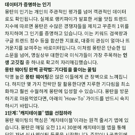
데이터가 증명하는 인기
몽탄의 인기는 개인의 주관적인 평가를 넘어 객관적인 데이터
로도 확인됩니다. 실제로
랭키파이가 발표한 서울 맛집 트렌드
지수
에 따르면 몽탄은 수많은 경쟁자들을 제치고 꾸준히 1위를
차지하며 그 인기를 증명하고 있습니다. 이는 키워드 검색량과
구글 트렌드 점수 등을 합산한 지표로, 대중의 관심이 얼마나 뜨
거운지를 보여주는 바로미터입니다. 이처럼 몽탄은 단순한 입
소문을 넘어, 명실상부 대한민국 미식가들이 가장 주목하는
인
생 고깃집
중 하나로 확고히 자리매김했습니다.
몽탄 웨이팅 완벽 공략법: 기다림을 줄이는 꿀팁
악명 높은
몽탄 웨이팅
은 많은 이들에게 큰 장벽으로 느껴집니
다. 하지만 몇 가지 전략만 잘 활용한다면 지루한 기다림을 최소
화하고 훨씬 수월하게 몽탄에 입성할 수 있습니다. 몽탄을 방문
하기로 마음먹었다면, 아래의 'How-To' 가이드를 반드시 숙지
하시기 바랍니다.
1단계: '캐치테이블' 앱을 선점하라
몽탄 웨이팅의 핵심은 '캐치테이블'이라는 원격 줄서기 앱에 있
습니다. 몽탄은 매일 오전 11시 30분에 캐치테이블 앱을 통해
당일 저녁 식사 웨이팅 등록을 시작합니다. 주말이나 공휴일에