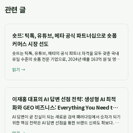
관련 글
숏뜨: 틱톡, 유튜브, 메타 공식 파트너십으로 숏폼
커머스 시장 선도
숏뜨는 틱톡, 유튜브, 메타의 공식 파트너 자격을 모두 갖춘 국내
유일 수준의 숏폼 전문 기업으로, 2024년 매출 163억 원 및 영업
이익 26억 원을 달성하며 전년 대비 3배 이상의 압도적인 성장세
읽기 →
를 기록했습니다. 이 기업은 단순 대행을 넘어 검증된 전문성을
바탕으로 숏폼 공동...
이재홍 대표의 AI 답변 선점 전략: 생성형 AI 최적
화와 GEO 비즈니스: Everything You Need to
Know
AI 답변이 곧 진실이 되는 새로운 검색 패러다임에서 승자가 되기
위한 핵심 전략은 AI 답변 선점을 통한 브랜드 신뢰도 확보다. 이
재홍 대표는 AI 시대의 승자는 AI 답변을 선점하고 기록하는 자이