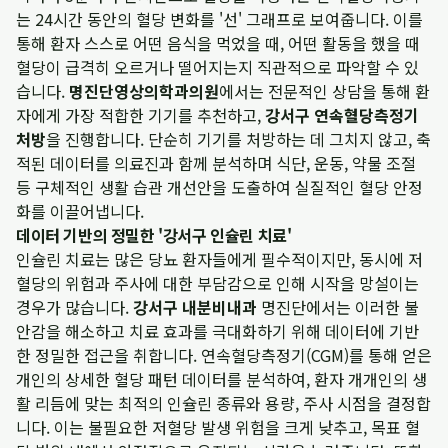
는 24시간 동안의 혈당 변화를 '선' 그래프로 보여줍니다. 이를
통해 환자 스스로 어떤 음식을 먹었을 때, 어떤 활동을 했을 때
혈당이 급격히 오르거나 떨어지는지 직관적으로 파악할 수 있
습니다.
명진단영상의학과의원
에서는 전문적인 상담을 통해 환
자에게 가장 적합한 기기를 추천하고,
강서구 연속혈당측정기
처방
을 진행합니다. 단순히 기기를 처방하는 데 그치지 않고, 축
적된 데이터를 의료진과 함께 분석하며 식단, 운동, 약물 조절
등 구체적인 생활 습관 개선안을 도출하여 실질적인 혈당 안정
화를 이끌어냅니다.
데이터 기반의 정밀한 '강서구 인슐린 치료'
인슐린 치료는 많은 당뇨 환자들에게 필수적이지만, 동시에 저
혈당의 위험과 주사에 대한 부담감으로 인해 시작을 망설이는
경우가 많습니다.
강서구 내분비내과
명진단에서는 이러한 불
안감을 해소하고 치료 효과를 극대화하기 위해 데이터에 기반
한 정밀한 접근을 취합니다. 연속혈당측정기(CGM)를 통해 얻은
개인의 상세한 혈당 패턴 데이터를 분석하여, 환자 개개인의 생
활 리듬에 맞는 최적의 인슐린 종류와 용량, 주사 시점을 결정합
니다. 이는 불필요한 저혈당 발생 위험을 크게 낮추고, 목표 혈