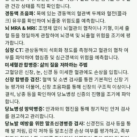
관 건강 상태를 직접 확인합니다.
경동맥 초음파:
목에 있는 경동맥의 혈관벽 두께와 혈전(플라
크) 유무를 확인하여 뇌졸중 위험도를 예측합니다.
뇌 MRA & MRI:
조영제 없이 뇌혈관의 협착이나 기형, 미세 출
혈 등을 정밀하게 관찰하여 뇌경색 및 뇌출혈 위험을 조기에 평
가합니다.
심장 CT:
관상동맥의 석회화 정도를 측정하고 혈관의 협착 여
부를 파악하여 협심증 및 심근경색의 위험을 예측합니다.
미세혈관 합병증: 삶의 질을 저하하는 주범
고혈당은 신장, 눈, 신경 등 미세한 혈관에도 손상을 입힙니다.
신장 합병증 검진:
혈액 및 소변 검사를 통한 기본적인 신장 기
능 평가와 더불어, 신장 초음파를 통해 신장의 구조적 이상이나
결석, 낭종 등을 확인하여 당뇨병성 신증의 진행을 조기에 파악
합니다.
당뇨병성 망막병증:
안과와의 협진을 통해 정기적인 안저 검사
를 권고하고 관리합니다.
당뇨발 예방을 위한 말초신경병증 검사:
신경전도 검사 등을 통
해 발 저림, 감각 저하 등 말초신경 손상 여부를 평가하고, 족부