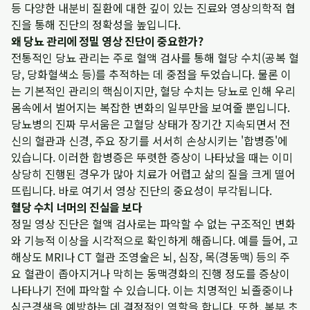
등 다양한 내분비 질환에 대한 깊이 있는 진료와 영상의학적 협
진을 통해 진단의 정확성을 높입니다.
왜 당뇨 관리에 정밀 영상 진단이 중요한가?
전통적인 당뇨 관리는 주로 혈액 검사를 통해 혈당 수치(공복 혈
당, 당화혈색소 등)를 추적하는 데 중점을 두었습니다. 물론 이
는 기본적인 관리의 핵심이지만, 혈당 수치는 당뇨로 인해 우리
몸속에서 벌어지는 복잡한 변화의 일부만을 보여줄 뿐입니다.
당뇨병의 진짜 무서움은 고혈당 상태가 장기간 지속되면서 전
신의 혈관과 신경, 주요 장기를 서서히 손상시키는 '합병증'에
있습니다. 이러한 합병증은 뚜렷한 증상이 나타났을 때는 이미
상당히 진행된 경우가 많아 치료가 어렵고 삶의 질을 크게 떨어
뜨립니다. 바로 여기서 영상 진단의 중요성이 부각됩니다.
혈당 수치 너머의 진실을 보다
정밀 영상 진단은 혈액 검사로는 파악할 수 없는 구조적인 변화
와 기능적 이상을 시각적으로 확인하게 해줍니다. 예를 들어, 고
해상도 MRI나 CT 혈관 조영술은 뇌, 심장, 목(경동맥) 등의 주
요 혈관이 좁아지거나 막히는 동맥경화의 진행 정도를 증상이
나타나기 전에 파악할 수 있습니다. 이는 치명적인 뇌졸중이나
심근경색을 예방하는 데 결정적인 역할을 합니다. 또한, 복부 초