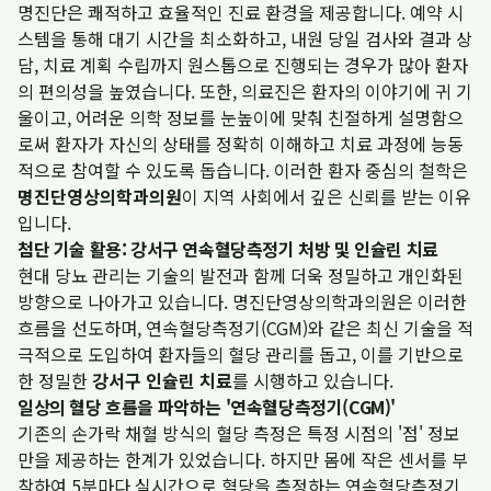
명진단은 쾌적하고 효율적인 진료 환경을 제공합니다. 예약 시
스템을 통해 대기 시간을 최소화하고, 내원 당일 검사와 결과 상
담, 치료 계획 수립까지 원스톱으로 진행되는 경우가 많아 환자
의 편의성을 높였습니다. 또한, 의료진은 환자의 이야기에 귀 기
울이고, 어려운 의학 정보를 눈높이에 맞춰 친절하게 설명함으
로써 환자가 자신의 상태를 정확히 이해하고 치료 과정에 능동
적으로 참여할 수 있도록 돕습니다. 이러한 환자 중심의 철학은
명진단영상의학과의원
이 지역 사회에서 깊은 신뢰를 받는 이유
입니다.
첨단 기술 활용: 강서구 연속혈당측정기 처방 및 인슐린 치료
현대 당뇨 관리는 기술의 발전과 함께 더욱 정밀하고 개인화된
방향으로 나아가고 있습니다. 명진단영상의학과의원은 이러한
흐름을 선도하며, 연속혈당측정기(CGM)와 같은 최신 기술을 적
극적으로 도입하여 환자들의 혈당 관리를 돕고, 이를 기반으로
한 정밀한
강서구 인슐린 치료
를 시행하고 있습니다.
일상의 혈당 흐름을 파악하는 '연속혈당측정기(CGM)'
기존의 손가락 채혈 방식의 혈당 측정은 특정 시점의 '점' 정보
만을 제공하는 한계가 있었습니다. 하지만 몸에 작은 센서를 부
착하여 5분마다 실시간으로 혈당을 측정하는 연속혈당측정기