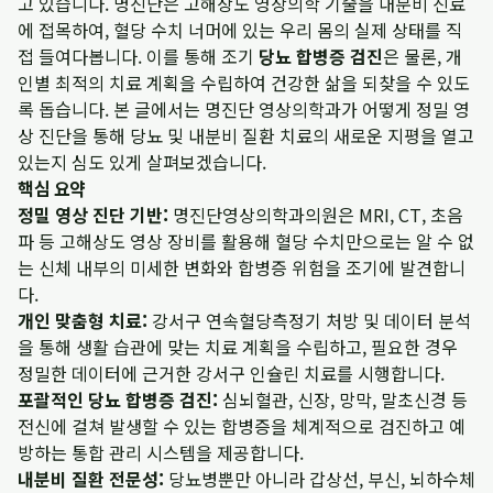
고 있습니다. 명진단은 고해상도 영상의학 기술을 내분비 진료
에 접목하여, 혈당 수치 너머에 있는 우리 몸의 실제 상태를 직
접 들여다봅니다. 이를 통해 조기
당뇨 합병증 검진
은 물론, 개
인별 최적의 치료 계획을 수립하여 건강한 삶을 되찾을 수 있도
록 돕습니다. 본 글에서는 명진단 영상의학과가 어떻게 정밀 영
상 진단을 통해 당뇨 및 내분비 질환 치료의 새로운 지평을 열고
있는지 심도 있게 살펴보겠습니다.
핵심 요약
정밀 영상 진단 기반:
명진단영상의학과의원은 MRI, CT, 초음
파 등 고해상도 영상 장비를 활용해 혈당 수치만으로는 알 수 없
는 신체 내부의 미세한 변화와 합병증 위험을 조기에 발견합니
다.
개인 맞춤형 치료:
강서구 연속혈당측정기 처방 및 데이터 분석
을 통해 생활 습관에 맞는 치료 계획을 수립하고, 필요한 경우
정밀한 데이터에 근거한 강서구 인슐린 치료를 시행합니다.
포괄적인 당뇨 합병증 검진:
심뇌혈관, 신장, 망막, 말초신경 등
전신에 걸쳐 발생할 수 있는 합병증을 체계적으로 검진하고 예
방하는 통합 관리 시스템을 제공합니다.
내분비 질환 전문성:
당뇨병뿐만 아니라 갑상선, 부신, 뇌하수체