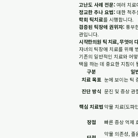
고난도 사례 전문:
여러 치료에
정교한 추나 요법:
대한 척추
학회 틱치료
를 시행합니다.
검증된 틱장애 권위자:
풍부한
관입니다.
시작한의원 틱 치료, 무엇이 다
자녀의 틱장애 치료를 위해 
기존의 일반적인 치료와 어떻
택을 하는 데 중요한 지침이 
구분
일
치료 목표
눈에 보이는 틱 
진단 방식
문진 및 증상 관
핵심 치료법
약물 치료(도파민
장점
빠른 증상 억제 
약물 의존성, 졸
단점