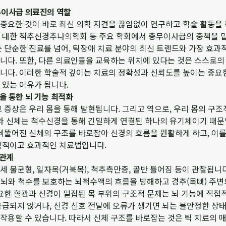
무이사급 의료진의 역할
중요한 것이 바로 최신 의학 지견을 끊임없이 연구하고 학술 활동을
 대한 척추신경추나의학회 등 주요 학회에서 총무이사급의 중책을 맡
 단순한 진료를 넘어, 틱장애 치료 분야의 최신 트렌드와 가장 효과
니다. 또한, 다른 의료인들을 교육하는 위치에 있다는 것은 스스로의
니다. 이러한 학술적 깊이는 치료의 정확성과 신뢰도를 높이는 중요
 있는 이유가 됩니다.
을 통한 뇌 기능 최적화
 증상은 우리 몸을 통해 발현됩니다. 그리고 역으로, 우리 몸의 구
뇌와 신체는 척수신경을 통해 긴밀하게 연결된 하나의 유기체이기 때
 삐뚤어진 신체의 구조를 바로잡아 신경의 흐름을 원활하게 하고, 이
학적이고 효과적인 치료법입니다.
관관계
 불균형, 일자목(거북목), 척추측만증, 골반 틀어짐 등이 관찰됩니
, 뇌와 척수를 보호하는 뇌척수액의 흐름을 방해하고 경추(목뼈) 주
요한 혈관과 신경이 밀집된 목 부위의 구조적 문제는 뇌 기능에 직접
급되지 않거나, 신경 신호 전달에 오류가 생기면 뇌는 불안정한 상태
용할 수 있습니다. 따라서 신체 구조를 바로잡는 것은 틱 치료의 매