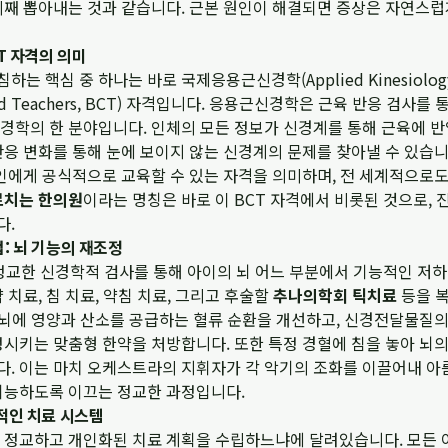
리째 뽑아내는 것과 같습니다. 근본 원인이 해결되면 증상은 자연스
T 자격의 의미
 핵심 중 하나는 바로 국제응용근신경학(Applied Kinesiology
ified Teachers, BCT) 자격입니다. 응용근신경학은 근육 반응 검사
경학의 한 분야입니다. 인체의 모든 정보가 신경계를 통해 근육에 반
응 변화를 통해 눈에 보이지 않는 신경계의 문제를 찾아낼 수 있습니다
료인에게 공식적으로 교육할 수 있는 자격을 의미하며, 전 세계적으로
르치는 한의원
이라는 명칭은 바로 이 BCT 자격에서 비롯된 것으로,
다.
: 뇌 기능의 재조정
 정교한 신경학적 검사를 통해 아이의 뇌 어느 부분에서 기능적인 저
 치료, 침 치료, 약침 치료, 그리고 후술할
추나의학회 틱치료
등을 
, 뇌에 영양과 산소를 공급하는 혈류 순환을 개선하고, 신경전달물질
정시키는 맞춤형 한약을 처방합니다. 또한 특정 경혈에 침을 놓아 뇌
. 이는 마치 오케스트라의 지휘자가 각 악기의 조화를 이끌어내 아
기능하도록 이끄는 정교한 과정입니다.
적인 치료 시스템
정교하고 개인화된 치료 계획을 수립하느냐에 달려있습니다. 모든 아이