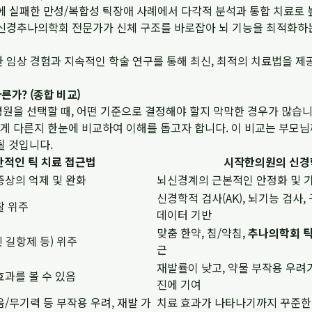
 실패한 만성/복합성 틱장애 사례에서 다각적 분석과 통합 치료로 
신경추나의학회 전문가가 신체 구조를 바로잡아 뇌 기능을 최적화하
 임상 경험과 지속적인 학술 연구를 통해 최신, 최적의 치료법을 제
른가? (종합 비교)
병원을 선택할 때, 어떤 기준으로 결정해야 할지 막막한 경우가 많습
게 다른지 한눈에 비교하여 이해를 돕고자 합니다. 이 비교는 부모님
될 것입니다.
반적인 틱 치료 접근법
시작한의원의 신경
증상의 억제 및 완화
뇌신경계의 근본적인 안정화 및 
신경학적 검사(AK), 뇌기능 검사,
찰 위주
데이터 기반
맞춤 한약, 침/약침,
추나의학회 
 길항제 등) 위주
근
재발률이 낮고, 약물 부작용 우려
효과를 볼 수 있음
진에 기여
음/무기력 등 부작용 우려, 재발 가
치료 효과가 나타나기까지 꾸준한 