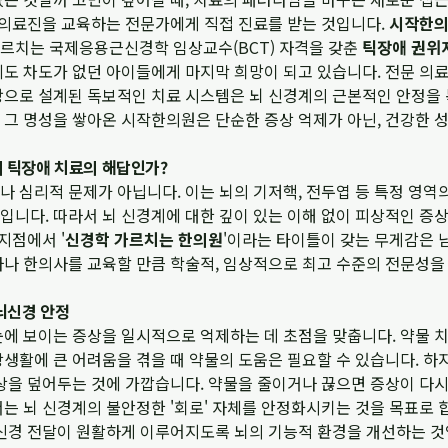
른 의료진을 교육하는 전문가에게 직접 진료를 받는 것입니다.
시작한
르치는 국제응용근신경학 임상교수(BCT) 자격을 갖춘
틱장애 권위
에도 차도가 없던 아이들에게 마지막 희망이 되고 있습니다. 전문 의
탕으로 설계된 독보적인 치료 시스템은 뇌 신경계의 근본적인 안정을
그 명성을 쌓아온 시작한의원은 단순한 증상 억제가 아닌, 건강한 
이 틱장애 치료의 해답인가?
 심리적 문제가 아닙니다. 이는 뇌의 기저핵, 전두엽 등 특정 영역
입니다. 따라서 뇌 신경계에 대한 깊이 있는 이해 없이 피상적인 증
지점에서 '
신경학 가르치는 한의원
'이라는 타이틀이 갖는 무게감은 
사나 한의사를 교육할 만큼 학술적, 임상적으로 최고 수준의 전문성
 뇌신경 안정
눈에 보이는 증상을 일시적으로 억제하는 데 초점을 맞춥니다. 약물 
생활에 큰 어려움을 겪을 때 약물의 도움은 필요할 수 있습니다. 하
증상을 덮어두는 것에 가깝습니다. 약물을 줄이거나 끊으면 증상이 다
는 뇌 신경계의 불안정한 '회로' 자체를 안정화시키는 것을 목표로 
 신경 전달이 원활하게 이루어지도록 뇌의 기능적 환경을 개선하는 것