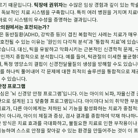
다르기 때문입니다.
틱장애 권위자
는 수많은 임상 경험과 깊이 있는 학
 독보적인 치료 시스템을 구축합니다. 특히 여러 병원을 거치며 치
 바로 이 시스템의 우수성을 증명하는 결과입니다.
작한의원에서는 호전되는가?
혹은 동반질환(ADHD, 강박증 등)이 겹친 복합적인 사례는 치료가 매
 호전될 수 있는 이유는 '원인의 다각적 분석'과 '통합적 치료'에 있
습니다. 대신, 틱을 유발하고 악화시키는 근본적인 신경학적 문제, 
 요인까지 종합적으로 분석합니다. 예를 들어, 턱관절의 미세한 불균형
며, 특정 영양소의 결핍이 신경전달물질의 생성을 방해할 수도 있습니
를 하나씩 풀어내어 각 문제에 대한 최적의 솔루션을 통합적으로 제
 수 있습니다.
 안정 프로그램
은 '뇌 신경망 안정 프로그램'입니다. 이는 아이의 뇌파, 자율신경 
으로 설계된 1:1 맞춤형 프로그램입니다. 아이마다 뇌의 취약한 부
치료가, 다른 아이에게는 저하된 뇌 기능을 활성화하는 치료가 중점적
것이 아니라, 아이의 체질과 증상, 검사 결과를 종합하여 약재 하나
근 방식은 치료 효과를 극대화하고, 불필요한 치료로 인한 부작용이나
기능하며 스스로 안정을 찾아갈 수 있는 환경을 만들어주는 것이 이